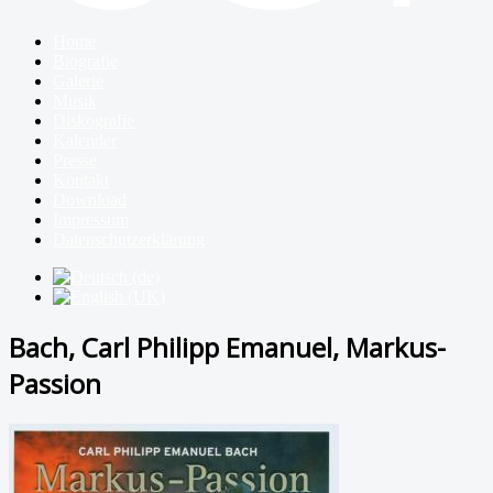
Home
Biografie
Galerie
Musik
Diskografie
Kalender
Presse
Kontakt
Download
Impressum
Datenschutzerklärung
Bach, Carl Philipp Emanuel, Markus-
Passion