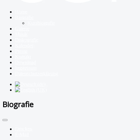
Home
Biografie
Kurzbiografie
Galerie
Musik
Diskografie
Kalender
Presse
Kontakt
Download
Impressum
Datenschutzerklärung
Biografie
Drucken
E-Mail