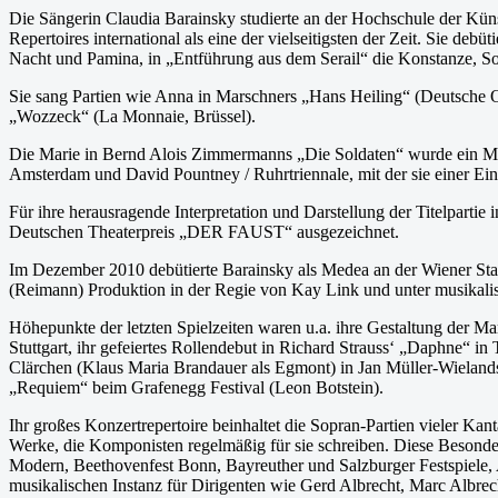
Die Sängerin Claudia Barainsky studierte an der Hochschule der Künst
Repertoires international als eine der vielseitigsten der Zeit. Sie de
Nacht und Pamina, in „Entführung aus dem Serail“ die Konstanze, So
Sie sang Partien wie Anna in Marschners „Hans Heiling“ (Deutsche Op
„Wozzeck“ (La Monnaie, Brüssel).
Die Marie in Bernd Alois Zimmermanns „Die Soldaten“ wurde ein Meil
Amsterdam und David Pountney / Ruhrtriennale, mit der sie einer Ei
Für ihre herausragende Interpretation und Darstellung der Titelpart
Deutschen Theaterpreis „DER FAUST“ ausgezeichnet.
Im Dezember 2010 debütierte Barainsky als Medea an der Wiener Sta
(Reimann) Produktion in der Regie von Kay Link und unter musikalis
Höhepunkte der letzten Spielzeiten waren u.a. ihre Gestaltung der 
Stuttgart, ihr gefeiertes Rollendebut in Richard Strauss‘ „Daphne“ 
Clärchen (Klaus Maria Brandauer als Egmont) in Jan Müller-Wielands
„Requiem“ beim Grafenegg Festival (Leon Botstein).
Ihr großes Konzertrepertoire beinhaltet die Sopran-Partien vieler Kan
Werke, die Komponisten regelmäßig für sie schreiben. Diese Besonder
Modern, Beethovenfest Bonn, Bayreuther und Salzburger Festspiele,
musikalischen Instanz für Dirigenten wie Gerd Albrecht, Marc Albre