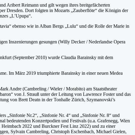
und Aribert Reimann und gilt wegen ihres breitgefächerten
roper Dresden. Dort folgten in Mozarts „Zauberflöte“ die Königin der
enzes „L’Upupa“.
ctavia“ ebenso wie in Alban Bergs „Lulu“ und die Rolle der Marie in
ätigen Inszenierungen gesungen (Willy Decker / Nederlandse Opera
Frankfurt (September 2010) wurde Claudia Barainsky mit dem
hme. Im März 2019 triumphierte Barainsky in einer neuen Medea
ark Andre (Cambreling / Wieler / Morabito) am Staatstheater
rbaron“ von J. Strauß unter der Leitung von Lawrence Foster und das
tung von Brett Deatn in der Tonhalle Zürich, Szymanovski’s
lers „Sinfonie Nr.2“, „Sinfonie Nr. 4“ und „Sinfonie Nr. 8“ und
onal bedeutenden Konzertpodien und Festivals (u.a. Grafenegg, Wien
al Heimbach 2022 und Burckner Fest Linz 2022) und zu einer
üggen, Sylvain Cambreling, Christoph Eschenbach, Michael Gielen,