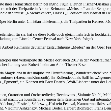
e ihrer Heimatstadt Berlin bei Ingrid Figur, Dietrich Fischer-Dieskau 
bütierte mit der Titelpartie in Aribert Reimanns „Melusine“ an der Sempe
phie in Strauss’ „Rosenkavalier“, Hasses „Cleofide“ und Badi’at in H
er Berlin unter Christian Thielemann), die Titelpartien in Keisers „O
enstein für sie, hat sie diese Rolle doch gleich mehrfach in hochkar
nladung zum Lincoln Center Festival nach New York folgte).
ie in Aribert Reimanns deutscher Erstaufführung „Medea“ an der Oper 
atsoper und verkörperte die Medea dort auch 2017 in der Wiederaufna
cher Leitung von Robert Jindra am Aalto Theater Essen.
Maria Magdalena in der umjubelten Uraufführung „Wunderzaichen“ von M
in Toulouse (Haenchen/Kinmonth), ihr Rollendebut als Saffi im „Zigeune
 „Egmont“, ein Konzert mit Brett Dean’s „Wolf-Liedern“ unter der Lei
taten, Oratorien und Orchesterlieder, Beethovens „Sinfonie Nr. 9“, Mah
heit macht die Künstlerin zu einem gern gesehenen Gast auf internati
 Aldeburgh Festival, Schleswig-Holstein Festival, Kammermusikfestiv
cht, Vladimir Ashkenazy, Michael Boder, Herbert Blomstedt, Frans Br