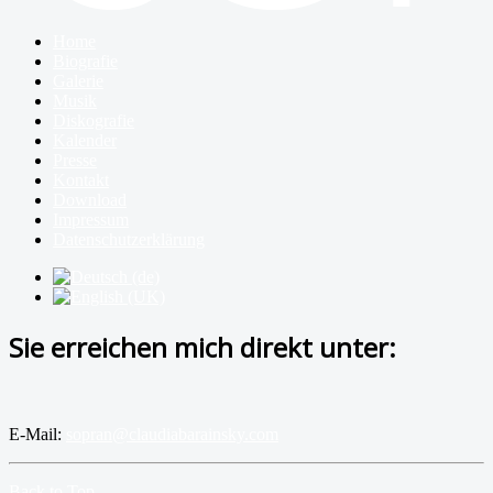
Home
Biografie
Galerie
Musik
Diskografie
Kalender
Presse
Kontakt
Download
Impressum
Datenschutzerklärung
Sie erreichen mich direkt unter:
E-Mail:
sopran@claudiabarainsky.com
Back to Top