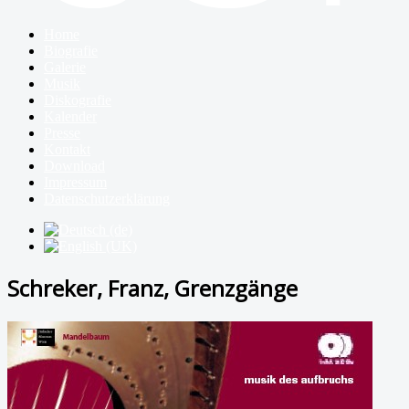
Home
Biografie
Galerie
Musik
Diskografie
Kalender
Presse
Kontakt
Download
Impressum
Datenschutzerklärung
Schreker, Franz, Grenzgänge