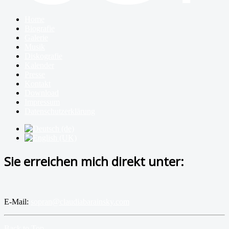
Home
Biografie
Galerie
Musik
Diskografie
Kalender
Presse
Kontakt
Download
Impressum
Datenschutzerklärung
Sie erreichen mich direkt unter:
E-Mail:
sopran@claudiabarainsky.com
Back to Top