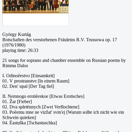
György Kurtág
Botschaften des verstorbenen Fräuleins R.V. Trussowa op. 17
(1976/1980)
playing time: 26:33
21 songs for soprano and chamber ensemble on Russian poems by
Rimma Dalos
I. Odinoèestvo [Einsamkeit]
01. V prostranstve [In einem Raum]
02. Den' upal [Der Tag fiel]
II. Nemnogo erotièeskoe [Etwas Erotisches]
01. Žar [Fieber]
02. Dva spletënnych [Zwei Verflochtene]
03. Poèemu mne ne vizžat' svin'ej [Warum sollte ich nicht wie ein
Schwein quieken]
04. Èastuška [Tschastuschka]