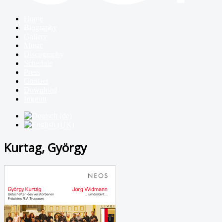
Home
Biography
Gallery
Music
Discography
Schedule
Press
Contact
Download
Imprint
Kurtag, György