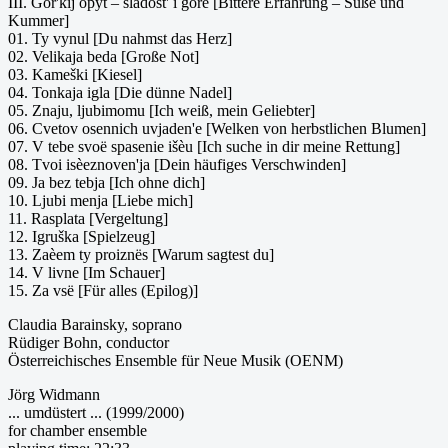
III. Gor'kij opyt – sladost' i gore [Bittere Erfahrung – Süße und
Kummer]
01. Ty vynul [Du nahmst das Herz]
02. Velikaja beda [Große Not]
03. Kameški [Kiesel]
04. Tonkaja igla [Die dünne Nadel]
05. Znaju, ljubimomu [Ich weiß, mein Geliebter]
06. Cvetov osennich uvjaden'e [Welken von herbstlichen Blumen]
07. V tebe svoë spasenie išèu [Ich suche in dir meine Rettung]
08. Tvoi isèeznoven'ja [Dein häufiges Verschwinden]
09. Ja bez tebja [Ich ohne dich]
10. Ljubi menja [Liebe mich]
11. Rasplata [Vergeltung]
12. Igruška [Spielzeug]
13. Zaèem ty proiznës [Warum sagtest du]
14. V livne [Im Schauer]
15. Za vsë [Für alles (Epilog)]
Claudia Barainsky, soprano
Rüdiger Bohn, conductor
Österreichisches Ensemble für Neue Musik (OENM)
Jörg Widmann
... umdüstert ... (1999/2000)
for chamber ensemble