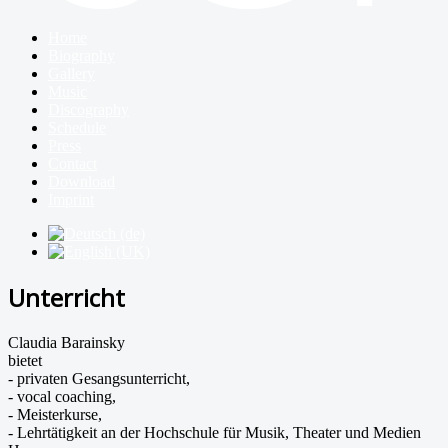
Home
Biography
Gallery
Music
Discography
Schedule
Press
Contact
Download
Imprint
Unterricht
Claudia Barainsky
bietet
- privaten Gesangsunterricht,
- vocal coaching,
- Meisterkurse,
- Lehrtätigkeit an der Hochschule für Musik, Theater und Medien