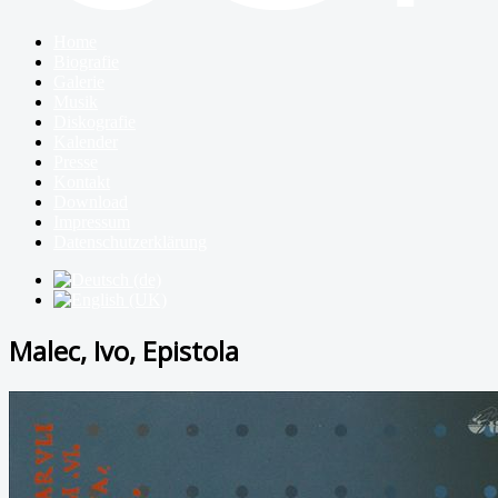
Home
Biografie
Galerie
Musik
Diskografie
Kalender
Presse
Kontakt
Download
Impressum
Datenschutzerklärung
Malec, Ivo, Epistola