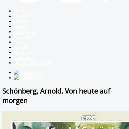
Home
Biografie
Galerie
Musik
Diskografie
Kalender
Presse
Kontakt
Download
Impressum
Datenschutzerklärung
Schönberg, Arnold, Von heute auf
morgen