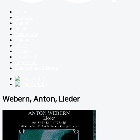
Home
Biografie
Galerie
Musik
Diskografie
Kalender
Presse
Kontakt
Download
Impressum
Datenschutzerklärung
Webern, Anton, Lieder