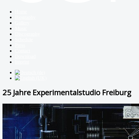
Home
Biography
Gallery
Music
Discography
Schedule
Press
Contact
Download
Imprint
25 Jahre Experimentalstudio Freiburg