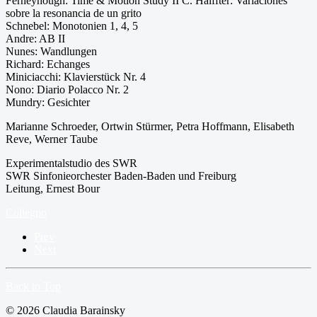
Ferneyhough: Time & Motion Study II C. Halffter: Variaciones
sobre la resonancia de un grito
Schnebel: Monotonien 1, 4, 5
Andre: AB II
Nunes: Wandlungen
Richard: Echanges
Miniciacchi: Klavierstück Nr. 4
Nono: Diario Polacco Nr. 2
Mundry: Gesichter
Marianne Schroeder, Ortwin Stürmer, Petra Hoffmann, Elisabeth
Reve, Werner Taube
Experimentalstudio des SWR
SWR Sinfonieorchester Baden-Baden und Freiburg
Leitung, Ernest Bour
Collegno
Prev
Next
Back to Top
© 2026 Claudia Barainsky