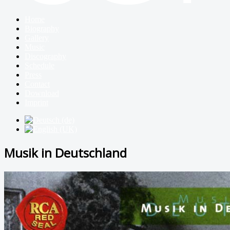
Home
Biography
Gallery
Music
Discography
Schedule
Press
Contact
Download
Imprint
Musik in Deutschland