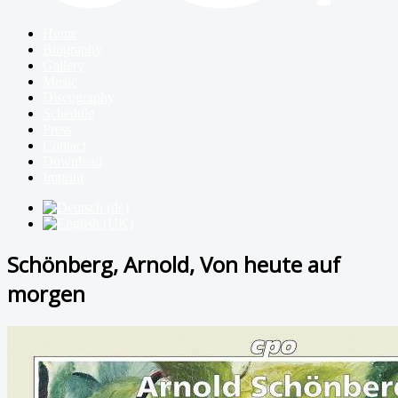
Home
Biography
Gallery
Music
Discography
Schedule
Press
Contact
Download
Imprint
Schönberg, Arnold, Von heute auf
morgen