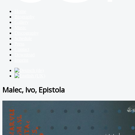
Home
Biography
Gallery
Music
Discography
Schedule
Press
Contact
Download
Imprint
Malec, Ivo, Epistola