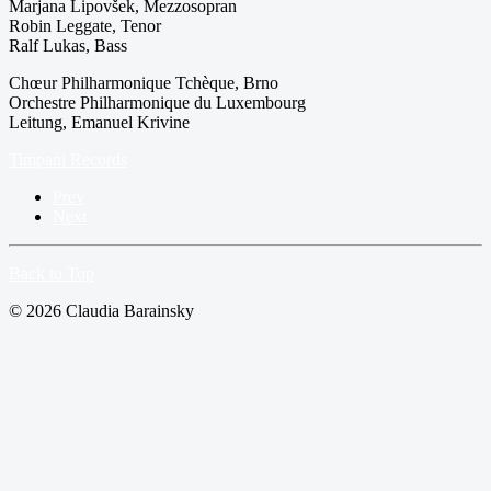
Marjana Lipovšek, Mezzosopran
Robin Leggate, Tenor
Ralf Lukas, Bass
Chœur Philharmonique Tchèque, Brno
Orchestre Philharmonique du Luxembourg
Leitung, Emanuel Krivine
Timpani Records
Prev
Next
Back to Top
© 2026 Claudia Barainsky