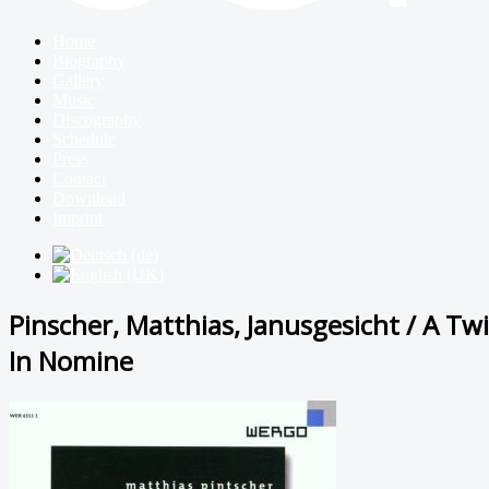
Home
Biography
Gallery
Music
Discography
Schedule
Press
Contact
Download
Imprint
Pinscher, Matthias, Janusgesicht / A Twil
In Nomine