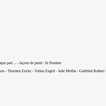
ue part ... - façons de partir / In Nomine
xen - Thorsten Encke - Tobias Engeli - Julie Moffat - Gottfried Roßn