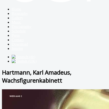
Home
Biography
Gallery
Music
Discography
Schedule
Press
Contact
Download
Imprint
Hartmann, Karl Amadeus,
Wachsfigurenkabinett